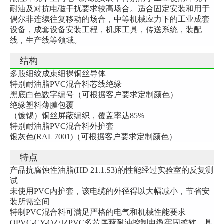
耐油及对抗电磁干扰要求较高场合。适合固定安装和用于
偶尔非连续往复移动的场合，中等机械应力下的工业成套
设备，成套设备安装工程，机床工具，传送系统，装配
线，生产线等领域。
结构
多股细绞成束细裸铜丝导体
特别耐油脂PVC混合料芯线绝缘
黑底白色数字编号（可根据客户要求定制颜色）
绝缘塑料薄膜包覆
（镀锡）铜丝屏蔽编织，覆盖率达85%
特别耐油脂PVC混合料外护套
银灰色(RAL 7001)（可根据客户要求定制颜色）
特点
产品抗腐蚀性油脂(HD 21.1.S3)的性能经过实验室的反复测
试
未使用PVC内护套，该电缆的外径得以大幅减小，节省安
装所需空间
特制PVC混合料可满足严格的电气和机械性能要求
OPVC-CY-OZ/JZPVC多芯屏蔽耐油控制电缆牢固柔软，具