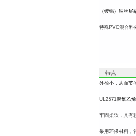
（镀锡）铜丝屏蔽
特殊PVC混合
特点
外径小，从而节
UL2571聚氯乙
牢固柔软，具有
采用环保材料，符