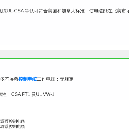
缆UL-CSA 等认可符合美国和加拿大标准，使电缆能在北美市
烯多芯屏蔽
控
制电缆
工作电压：无规定
CSA FT1 及UL VW-1
美标屏蔽控制电缆
美标屏蔽控制电缆