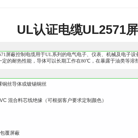
UL认证电缆UL257
2571屏蔽控制电缆用于UL系列的电气电子、仪表、机械及电
一定的耐热性能，导体可以长期工作在80℃，在暴露于油类等溶剂
裸铜丝导体或镀锡铜丝
RPVC 混合料芯线绝缘（可根据客户要求定制颜色）
%包覆屏蔽